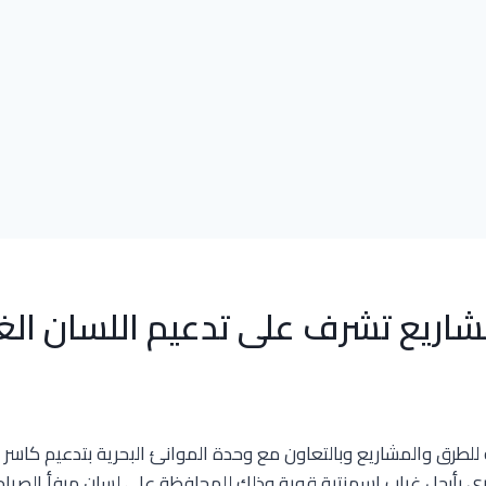
شاريع تشرف على تدعيم اللسان الغر
 للطرق والمشاريع وبالتعاون مع وحدة الموانئ البحرية بتدعيم كاسر 
حري بأرجل غراب إسمنتية قوية وذلك للمحافظة على لسان مرفأ الصياد