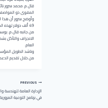
قال م. محمد سرور نائب
المقوى ذو المواصفات
وأوضح سرور أن هذا ال
49 ألف دولار لهذه المرحلة من التدعيم.
من جانبه قال م. يوس
الانجراف والتآكل بش
العام.
وناشد الطويل المؤسس
من خلال تقديم الدعم ا
تصفّح
PREVIOUS
الإدارة العامة للهندسة و
المقالات
في برنامج التوعية المرورية.