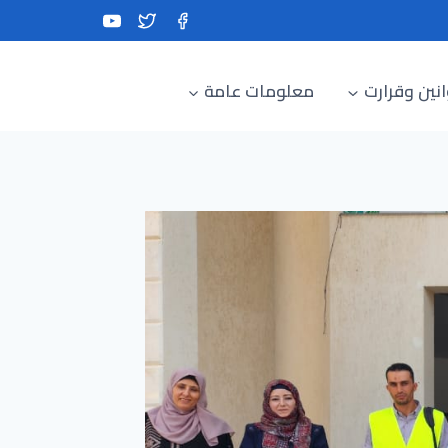
نين وقرارت
معلومات عامة