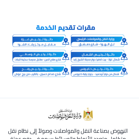
النهوض بصناعة النقل والمواصلات وصولاً إلى نظام نقل
متكامل متعدد الأنماط والوسائط يسهم في دفع عجلة