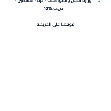
وزارة النقل والمواصلات - غزة - فلسطين -
ص.ب.4015
موقعنا على الخريطة