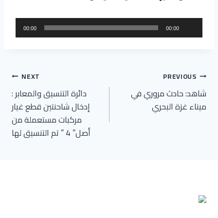
م
00:00
00:00
ش
غ
ل
تصفّح
ا
NEXT
PREVIOUS
ل
شاهد: حادث مروري في
دائرة التنسيق والمعابر :
المقالات
ص
ميناء غزة البحري
إدخال شاحنتين قطع غيار
و
مركبات مستعملة من
ت
أصل” 4 ” تم التنسيق لها