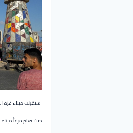
استقبلت ميناء غزة ال
حيث يعتبر مرفأ مينا