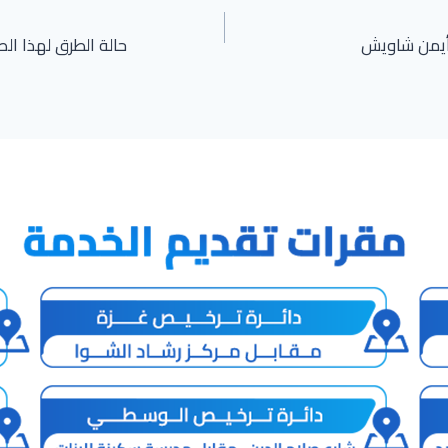
و أيمن شاويش
حالة الطرق لهذا الصباح الث