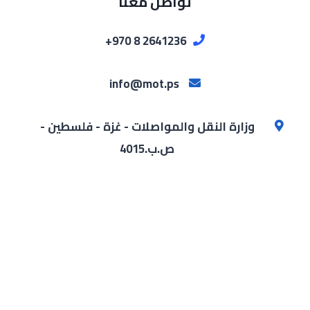
تواصل معنا
2641236 8 970+
info@mot.ps
وزارة النقل والمواصلات - غزة - فلسطين -
ص.ب.4015