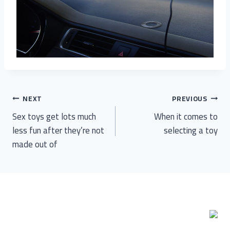
تصفّح
NEXT
PREVIOUS
Sex toys get lots much
When it comes to
المقالات
less fun after they’re not
selecting a toy
made out of