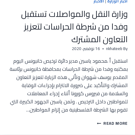
أخبار الوزارة
|
الأخبار
وزارة النقل والمواصلات تستقبل
وفدا من شرطة الحراسات لتعزيز
التعاون المشترك
By
nkhateeb
16 نوفمبر، 2020
استقبل أ .محمود ياسين مدير دائرة ترخيص خانيونس اليوم
بمكتبه وفدا من شرطة الحراسات بمحافظة خانيونس برئاسة
المقدم يوسف شهوان وتأتي هذه الزيارة لتعزيز التعاون
المشترك والتأكيد على ضرورة الالتزام بإجراءات الوقاية
والسلامة من فيروس كورونا أثناء إجراء المعاملات
للمواطنين داخل الترخيص . وثمن ياسين الجهود الكبيرة التي
تقوم بها الشرطة الفلسطينية من إلزام المواطنين…
وزارة
READ MORE
النقل
والمواصلات