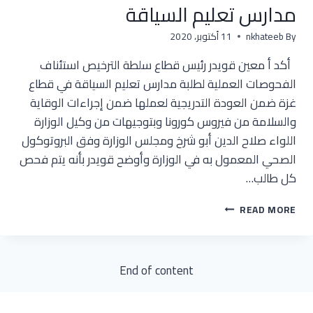
مدارس تعليم السياقة
By
nkhateeb
11 أكتوبر، 2020
أكد أ معين قويدر رئيس قطاع سلطة الترخيص استئناف
الفحوصات العملية لطلبة مدارس تعليم السياقة في قطاع
غزة ضمن العودة التدريجية لعملها ضمن إجراءات الوقاية
والسلامة من فيروس كورونا وبتوجيهات من وكيل الوزارة
اللواء صلاح الدين أبو شرخ ومجلس الوزارة وفق البروتوكول
الصحي المعمول به في الوزارة وأوضح قويدر بأنه يتم فحص
كل طالب…
إستئناف
READ MORE
الفحوصات
العملية
لطلبة
مدارس
End of content
تعليم
السياقة