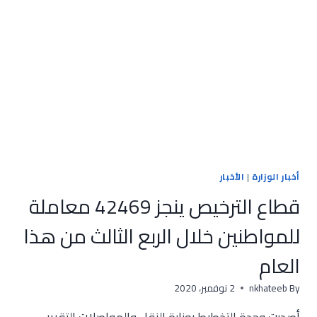
على
الطرق
تنجز
1567
معاملة
للمواطنين
أخبار الوزارة
|
الأخبار
قطاع الترخيص ينجز 42469 معاملة
للمواطنين خلال الربع الثالث من هذا
العام
By
nkhateeb
2 نوفمبر، 2020
أصدرت وحدة التخطيط بوزارة النقل والمواصلات التقرير