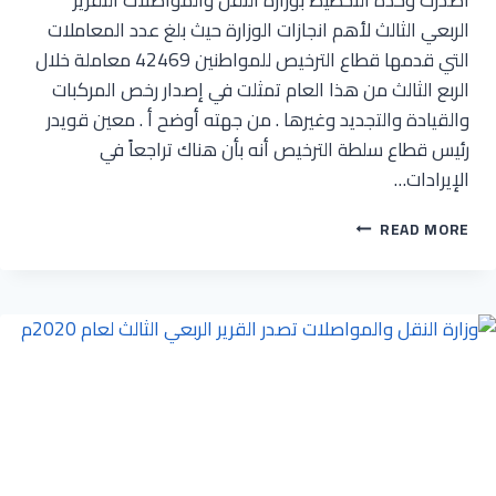
الربعي الثالث لأهم انجازات الوزارة حيث بلغ عدد المعاملات
التي قدمها قطاع الترخيص للمواطنين 42469 معاملة خلال
الربع الثالث من هذا العام تمثلت في إصدار رخص المركبات
والقيادة والتجديد وغيرها . من جهته أوضح أ . معين قويدر
رئيس قطاع سلطة الترخيص أنه بأن هناك تراجعاً في
الإيرادات…
قطاع
READ MORE
الترخيص
ينجز
42469
معاملة
للمواطنين
خلال
الربع
الثالث
من
هذا
العام