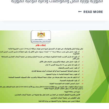
المرورية بوزارة النقل والمواصلات ودائرة التوعية المرورية
فيديو
READ MORE
توعوي
صادر
عن
وزارة
النقل
والمواصلات
حول
مخاطر
الجوال
أثناء
القيادة