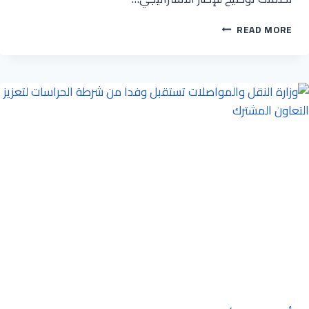
قطاع
READ MORE
الشئون
الإدارية
والمالية
ينظم
ورشة
عمل
لإعداد
موازنة
البرامج
والأداء