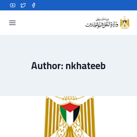
Ski
t
conten
Author: nkhateeb